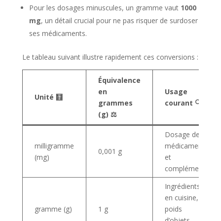
Pour les dosages minuscules, un gramme vaut
1000
mg
, un détail crucial pour ne pas risquer de surdoser
ses médicaments.
Le tableau suivant illustre rapidement ces conversions :
Équivalence
en
Usage
Unité 🧮
grammes
courant 🔍
(g) ⚖️
Dosage de
milligramme
médicaments
0,001 g
(mg)
et
compléments
Ingrédients
en cuisine,
gramme (g)
1 g
poids
d’objets